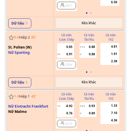
6.50
2821
Kèo khác
Dữ liệu
Cả trận
Cả trận
Cả trận
0
-
0
Hiệp 2
85
'
Cược Chấp
Tài/Xỉu
1X2
Cư
4.81
St. Polten (W)
0.85
0.88
1/1.5
Nữ Sporting
1.91
0.91
0.88
0.5
U
2.38
2956
Kèo khác
Dữ liệu
Cả trận
Cả trận
Cả trận
1
-
0
Hiệp 1
43
'
Cược Chấp
Tài/Xỉu
1X2
Cư
1.33
Nữ Eintracht Frankfurt
-0.92
0.93
1.5
2.5/3
Nữ Malmo
7.10
0.76
0.89
U
4.36
2519