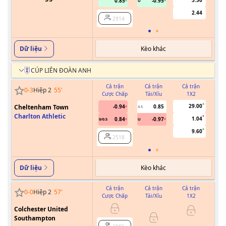
0.85
-0.95
U
2.44
2914
Kèo khác
Dữ liệu
CÚP LIÊN ĐOÀN ANH
Cả trận
Cả trận
Cả trận
0
-
3
Hiệp 2
55
'
Cược Chấp
Tài/Xỉu
1X2
Cư
29.00
Cheltenham Town
-0.94
0.85
4.5
Charlton Athletic
1.04
0.84
-0.97
0/0.5
U
9.60
2518
Kèo khác
Dữ liệu
Cả trận
Cả trận
Cả trận
0
-
0
Hiệp 2
57
'
Cược Chấp
Tài/Xỉu
1X2
Cư
Colchester United
Southampton