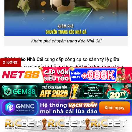
Khám phá chuyên trang Kèo Nhà Cái
Tỷ Lệ Kèo Nhà Cái
cung cấp công cụ so sánh tỷ lệ giữa
X [ĐÓNG]
nhiều nhà cái quốc tế, hỗ trợ theo dõi biến động kèo châu
Á, châu Âu, tài xỉu theo từng mốc thời gian. Người dùng thể
kiểm tra lịch sử thay đổi odds, kết hợp dữ liệu đội hình,
phong độ, giúp quá trình phân tích trận đấu rõ ràng hơn.
Sức hút của các trang Kèo Nhà Cái
Trong bối cảnh dữ liệu bóng đá được cập nhật liên tục theo
từng phút, chuyên trang
Kèo Nhà Cái
trở thành điểm tham
khảo quen thuộc với những người theo dõi tỷ lệ trận đấu.