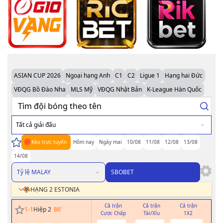
ASIAN CUP 2026
Ngoại hạng Anh
C1
C2
Ligue 1
Hạng hai Đức
VĐQG Bồ Đào Nha
MLS Mỹ
VĐQG Nhật Bản
K-League Hàn Quốc
Tất cả giải đấu
Kèo trực tuyến
Hôm nay
Ngày mai
10/08
11/08
12/08
13/08
14/08
Tỷ lệ MALAY
SBOBET
HẠNG 2 ESTONIA
Cả trận
Cả trận
Cả trận
H
1
-
1
Hiệp 2
86
'
Cược Chấp
Tài/Xỉu
1X2
Cư