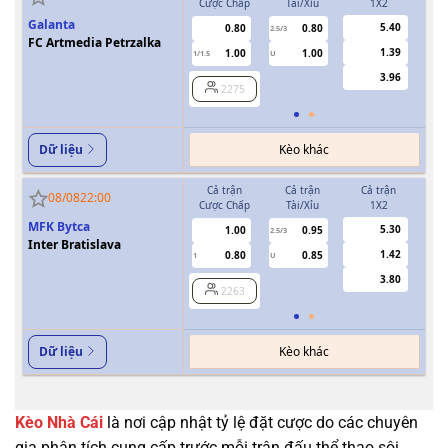
Cược Chấp
Tài/Xỉu
1X2
Cượ
Galanta
5.40
0.80
0.80
2.5/3
FC Artmedia Petrzalka
1.39
1.00
1.00
1/1.5
U
3.96
2275
Kèo khác
Dữ liệu
Cả trận
Cả trận
Cả trận
H
08/08
22:00
Cược Chấp
Tài/Xỉu
1X2
Cượ
MFK Bytca
5.30
1.00
0.95
2.5/3
Inter Bratislava
1.42
0.80
0.85
1
U
0.5
3.80
2263
Kèo khác
Dữ liệu
Kèo Nhà Cái
là nơi cập nhật tỷ lệ đặt cược do các chuyên
gia phân tích cung cấp trước mỗi trận đấu thể thao sôi