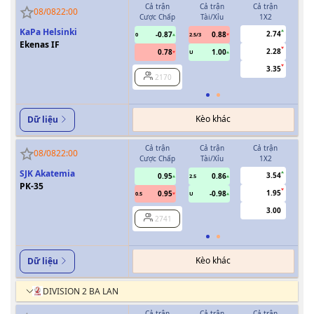
Cả trận
Cả trận
Cả trận
H
08/08
22:00
Cược Chấp
Tài/Xỉu
1X2
Cượ
KaPa Helsinki
2.74
-0.87
0.88
0
2.5/3
Ekenas IF
2.28
0.78
1.00
U
3.35
2170
Kèo khác
Dữ liệu
Cả trận
Cả trận
Cả trận
H
08/08
22:00
Cược Chấp
Tài/Xỉu
1X2
Cượ
SJK Akatemia
3.54
0.95
0.86
2.5
PK-35
1.95
0.95
-0.98
0.5
U
3.00
2741
Kèo khác
Dữ liệu
DIVISION 2 BA LAN
Cả trận
Cả trận
Cả trận
H