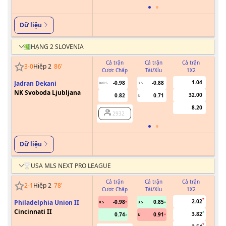
Dữ liệu
HẠNG 2 SLOVENIA
Cả trận
Cả trận
Cả trận
3
-
0
Hiệp 2
86
'
Cược Chấp
Tài/Xỉu
1X2
Cư
1.04
Jadran Dekani
-0.98
-0.88
0/0.5
3.5
NK Svoboda Ljubljana
32.00
0.82
0.71
U
8.20
2932
Dữ liệu
USA MLS NEXT PRO LEAGUE
Cả trận
Cả trận
Cả trận
2
-
1
Hiệp 2
78
'
Cược Chấp
Tài/Xỉu
1X2
Cư
2.02
Philadelphia Union II
-0.98
0.85
0.5
3.5
Cincinnati II
3.82
0.74
0.91
U