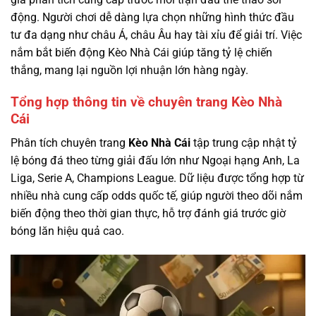
động. Người chơi dễ dàng lựa chọn những hình thức đầu
tư đa dạng như châu Á, châu Âu hay tài xỉu để giải trí. Việc
nắm bắt biến động Kèo Nhà Cái giúp tăng tỷ lệ chiến
thắng, mang lại nguồn lợi nhuận lớn hàng ngày.
Tổng hợp thông tin về chuyên trang Kèo Nhà
Cái
Phân tích chuyên trang
Kèo Nhà Cái
tập trung cập nhật tỷ
lệ bóng đá theo từng giải đấu lớn như Ngoại hạng Anh, La
Liga, Serie A, Champions League. Dữ liệu được tổng hợp từ
nhiều nhà cung cấp odds quốc tế, giúp người theo dõi nắm
biến động theo thời gian thực, hỗ trợ đánh giá trước giờ
bóng lăn hiệu quả cao.