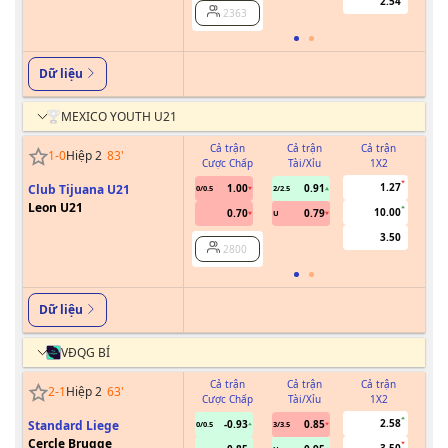
2.54
2363
Dữ liệu
MEXICO YOUTH U21
Cả trận
Cả trận
Cả trận
1
-
0
Hiệp 2
83
'
Cược Chấp
Tài/Xỉu
1X2
Cư
1.27
Club Tijuana U21
1.00
0.91
0/0.5
2/2.5
Leon U21
10.00
0.70
0.79
U
3.50
2800
Dữ liệu
VĐQG BỈ
Cả trận
Cả trận
Cả trận
2
-
1
Hiệp 2
63
'
Cược Chấp
Tài/Xỉu
1X2
Cư
2.58
Standard Liege
-0.93
0.85
0/0.5
3/3.5
Cercle Brugge
3.50